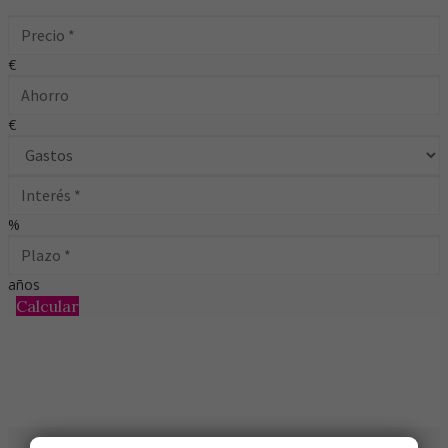
€
€
%
años
Calcular