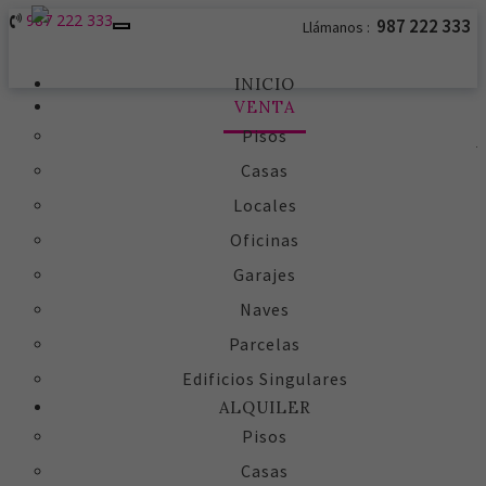
987 222 333
987 222 333
Llámanos :
Toggle
navigation
INICIO
VENTA
Pisos
Casas
Locales
Oficinas
Garajes
Naves
Parcelas
Edificios Singulares
ALQUILER
Pisos
Casas