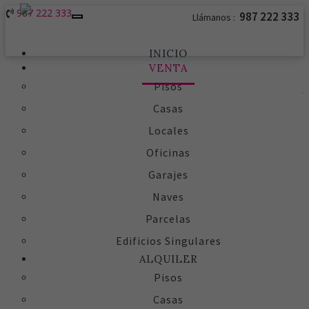
987 222 333
987 222 333
Llámanos :
Toggle
navigation
INICIO
VENTA
Pisos
Casas
Locales
Oficinas
Garajes
Naves
Parcelas
Edificios Singulares
ALQUILER
Pisos
Casas