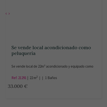
Se vende local acondicionado como
peluquería
Se vende local de 22m² acondicionado y equipado como
peluquería. Servicios dados de alta. Calle Azorín.
Certificado Energético disponible.
2
Ref. 21291
|
22 m
| |
1
Baños
33.000 €