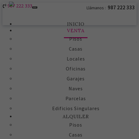
987 222 333
987 222 333
Llámanos :
Toggle
navigation
INICIO
VENTA
Pisos
Casas
Locales
Oficinas
Garajes
Naves
Parcelas
Edificios Singulares
ALQUILER
Pisos
Casas