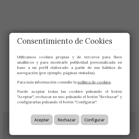
Consentimiento de Cookies
Utilizamos cookies propias y de terceros para fines
analíticos y para mostrarle publicidad personalizada en
base a un perfil elaborado a partir de sus hábitos de
navegación (por ejemplo, páginas visitadas).
Para más información consulte la
política de cookies
.
Gran Vía de San Marcos 19
Puede aceptar todas las cookies pulsando el botón
24001 – LEÓN
"Aceptar", rechazar su uso pulsando el botón "Rechazar" y
987 222 333
configurarlas pulsando el botón "Configurar".
Aceptar
Rechazar
Configurar
© 2022 Inmobiliaria R3 |
Aviso legal
|
Protección de datos
|
Cookies
|
Creado con Mobilia