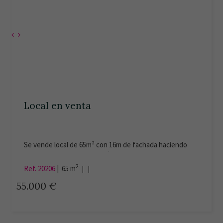
Local en venta
Se vende local de 65m² con 16m de fachada haciendo
esquina. Certificado Energético: exento. Calle Fernando
III "El Santo".
2
Ref. 20206
|
65 m
| |
55.000 €