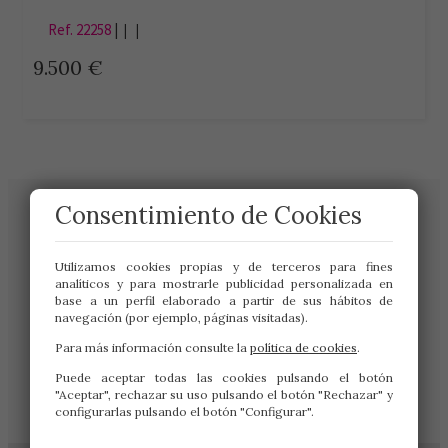
planta de sótano.
Ref. 22258
|
| |
9.500 €
Consentimiento de Cookies
Utilizamos cookies propias y de terceros para fines
analíticos y para mostrarle publicidad personalizada en
base a un perfil elaborado a partir de sus hábitos de
navegación (por ejemplo, páginas visitadas).
Para más información consulte la
política de cookies
.
Gran Vía de San Marcos 19
Puede aceptar todas las cookies pulsando el botón
24001 – LEÓN
"Aceptar", rechazar su uso pulsando el botón "Rechazar" y
987 222 333
configurarlas pulsando el botón "Configurar".