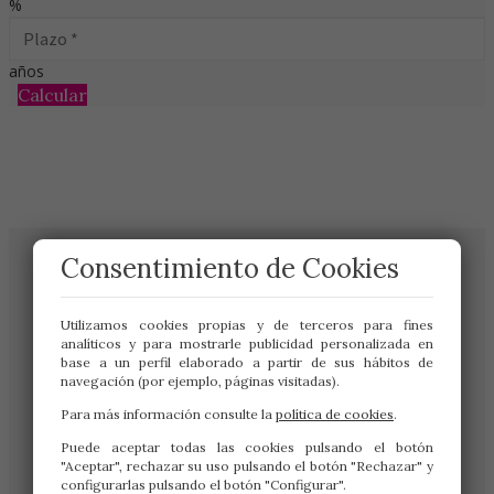
%
años
Calcular
Consentimiento de Cookies
Utilizamos cookies propias y de terceros para fines
analíticos y para mostrarle publicidad personalizada en
base a un perfil elaborado a partir de sus hábitos de
navegación (por ejemplo, páginas visitadas).
Para más información consulte la
política de cookies
.
Gran Vía de San Marcos 19
Puede aceptar todas las cookies pulsando el botón
24001 – LEÓN
"Aceptar", rechazar su uso pulsando el botón "Rechazar" y
987 222 333
configurarlas pulsando el botón "Configurar".