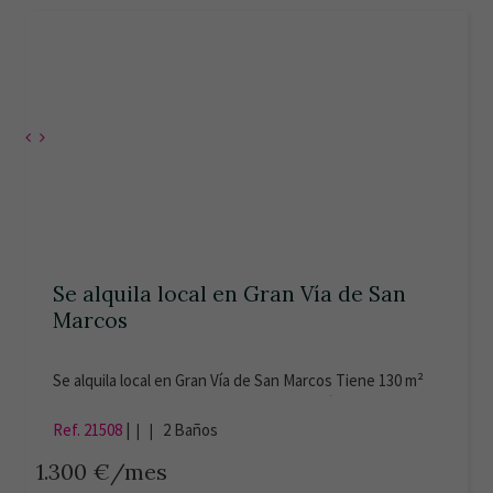
Se alquila local en Gran Vía de San
Marcos
Se alquila local en Gran Vía de San Marcos Tiene 130 m²
con 16 m de fachada. Antigua chocolatería sin licencia.
Salida de humos. Cocina, 2 baños y almacén. Certificado
Ref. 21508
|
| |
2
Baños
Energético: en trámite.
1.300 €/mes