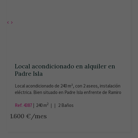
Local acondicionado en alquiler en
Padre Isla
Local acondicionado de 240 m², con 2 aseos, instalación
eléctrica. Bien situado en Padre Isla enfrente de Ramiro
Valbuena. Paga 60€ de comunidad. IBI incluido en la
2
renta. Certificación energética en trámite.
Ref. 4387
|
240 m
| |
2
Baños
1.600 €/mes