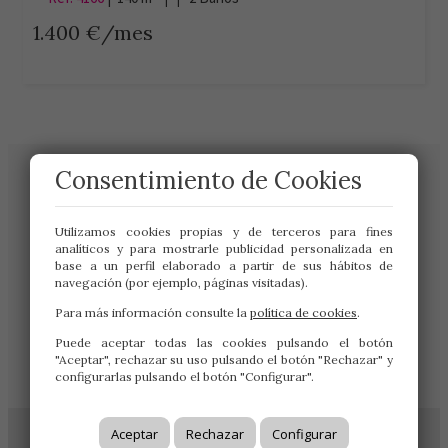
1.400 €/mes
Consentimiento de Cookies
Utilizamos cookies propias y de terceros para fines
analíticos y para mostrarle publicidad personalizada en
base a un perfil elaborado a partir de sus hábitos de
navegación (por ejemplo, páginas visitadas).
Para más información consulte la
política de cookies
.
Gran Vía de San Marcos 19
Puede aceptar todas las cookies pulsando el botón
24001 – LEÓN
"Aceptar", rechazar su uso pulsando el botón "Rechazar" y
987 222 333
configurarlas pulsando el botón "Configurar".
Aceptar
Rechazar
Configurar
© 2022 Inmobiliaria R3 |
Aviso legal
|
Protección de datos
|