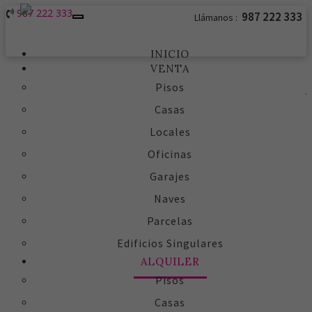
987 222 333
987 222 333
Llámanos :
Toggle
navigation
INICIO
VENTA
Pisos
Casas
Locales
Oficinas
Garajes
Naves
Parcelas
Edificios Singulares
ALQUILER
Pisos
Casas