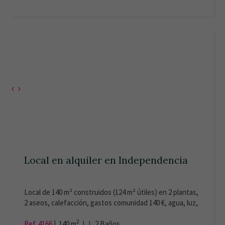
Local en alquiler en Independencia
Local de 140 m² construidos (124 m² útiles) en 2 plantas,
2 aseos, calefacción, gastos comunidad 140 €, agua, luz,
aire acondicionado. Certificación en trámite. Avenida
2
Independencia. Se pide aval bancario.
Ref. 4166
|
140 m
| |
2
Baños