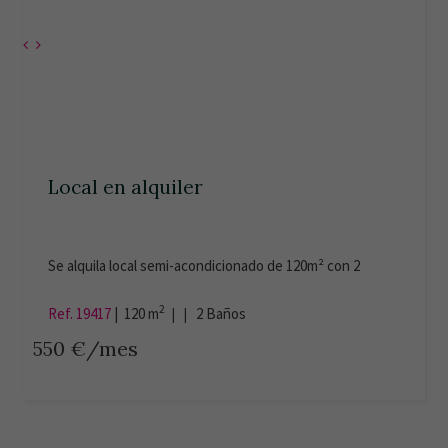
Local en alquiler
Se alquila local semi-acondicionado de 120m² con 2
baños (1 adaptado sin sanitarios). Calle Maestros
Cantores. Junto al parque de los Reyes. Certificado
2
Ref. 19417
|
120 m
| |
2
Baños
Energético: enxento.
550 €/mes