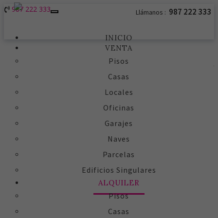
987 222 333
987 222 333
Llámanos :
Toggle
navigation
INICIO
VENTA
Pisos
Casas
Locales
Oficinas
Garajes
Naves
Parcelas
Edificios Singulares
ALQUILER
Pisos
Casas