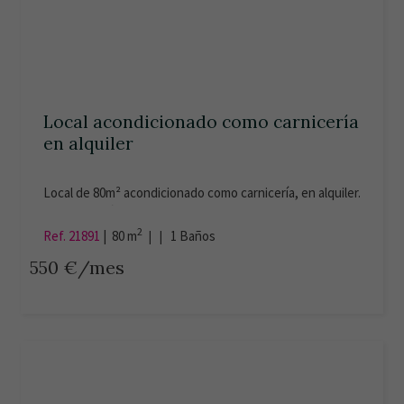
Local acondicionado como carnicería
en alquiler
Local de 80m² acondicionado como carnicería, en alquiler.
Tiene una cámara, un aseo y la zona de venta. Luz dada
de alta, trapas eléctricas. Calle Maestro Nicolás.
2
Ref. 21891
|
80 m
| |
1
Baños
Certificación energética en trámite.
550 €/mes