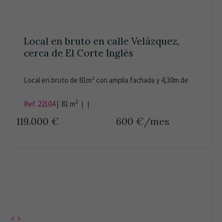
Local en bruto en calle Velázquez,
cerca de El Corte Inglés
Local en bruto de 81m² con amplia fachada y 4,30m de
altura. Está situado en el Edifico Severo Ochoa, junto a
El Corte Inglés.
2
Ref. 22104
|
81 m
| |
119.000 €
600 €/mes